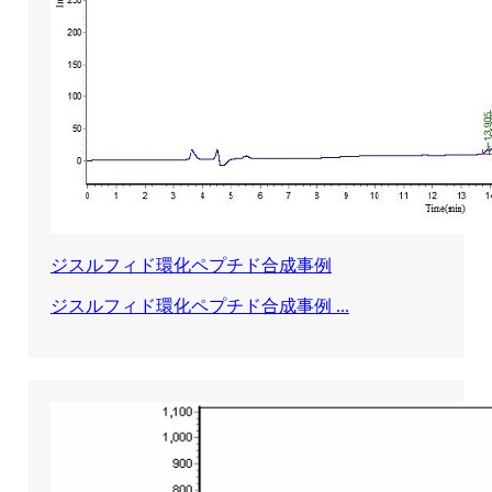
ジスルフィド環化ペプチド合成事例
ジスルフィド環化ペプチド合成事例 ...