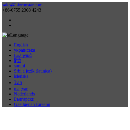
sales@biorunstar.com
+86-0755 2308 4243
Language
English
українська
Ελληνικά
हिंदी
suomi
Srbija jezik (latinica)
íslenska
ไทย
magyar
Nederlands
Български
Gaeilgenah Éireann