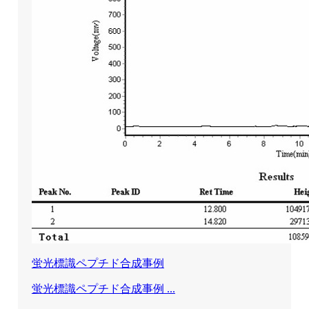
蛍光標識ペプチド合成事例
蛍光標識ペプチド合成事例 ...