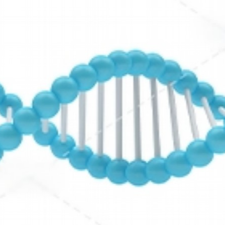
ペプチドライブラリーの合成
もっと