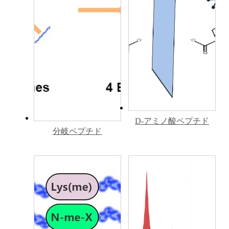
D-アミノ酸ペプチド
分岐ペプチド