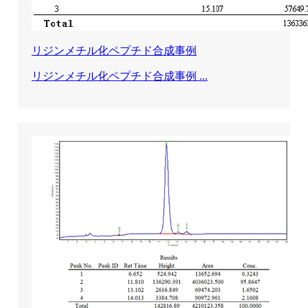
リジンメチル化ペプチド合成事例
リジンメチル化ペプチド合成事例 ...