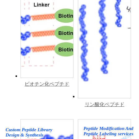
ビオチン化ペプチド
リン酸化ペプチド
Peptide Modification And
Custom Peptide Library
Custom Peptide Synthesis
Peptide Labeling services
Design & Synthesis
& Modification Services