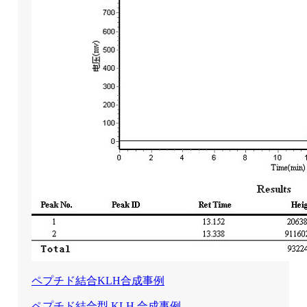
ペプチド結合KLH合成事例
ペプチド結合型 KLH 合成事例 ...